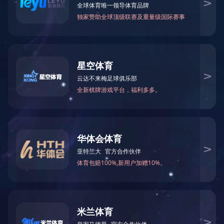
北京轨道交通昌平线二期工程
案例介绍