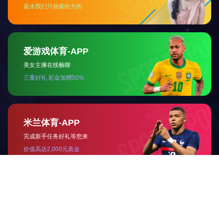
地址 : 北京市海淀区复兴路12号恩菲科技大厦A座三
层308室
Copyright © 2018 中京华（北京）工程咨询有限公司
开云体育平台官方网站-开云（中国）
开云网页版登录入口-开云
online（中国）
爱体育-中国一站式服务平台
米兰体育-米兰
milan(中国)
guiaderecursos.com
千亿体育-千亿qianyi(中国)
千
亿体育-千亿qianyi(中国)
千亿体育-千亿qianyi(中国)
开云体育平
台官方网站-开云（中国）
leyu·乐鱼(中国)体育官方网站