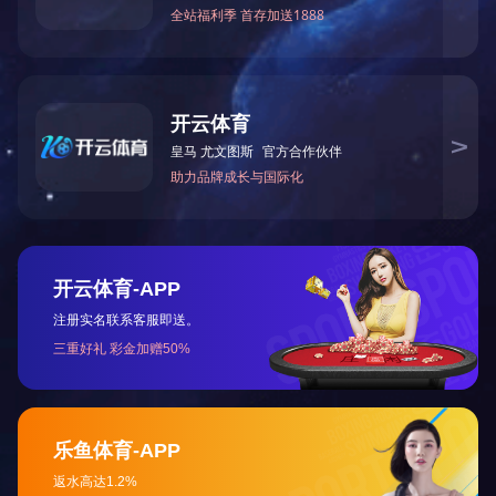
经典案例
米兰体育-米兰
市政公用
石油化工
milan(中国)
民航工程
更多...
资讯中心
米兰体育
行业新闻
招贤纳士
招聘职位
人才理念
米兰体育-米兰milan(中国)
电话 :
010－62161407
传真 :
010－62162417
邮箱 : lifei@zjhzj.net zjh@zjhzj.net