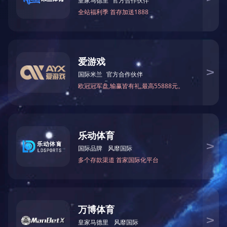
北京轨道交通昌平线二期工程
上一个案例：
青岛即平高速
下一个案例：
最后一页
走进中京华
公司简介
组织架构
资质荣誉
公司业务
造价咨询
招标代理
工程监理
会计服务